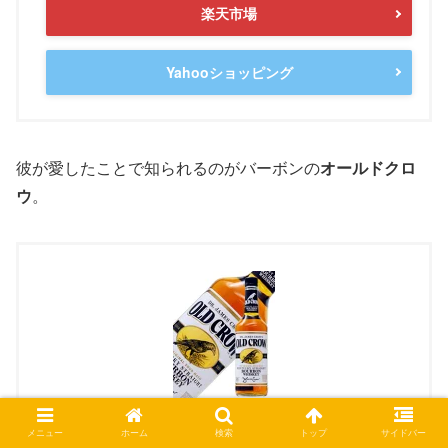
楽天市場
Yahooショッピング
彼が愛したことで知られるのがバーボンの
オールドクロ
ウ
。
メニュー
ホーム
検索
トップ
サイドバー
オールド クロウ 40度 箱なし 700ml 正規