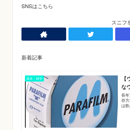
SNSはこちら
スニフ
新着記事
【
基本・雑学
な
長年
存方
は飲