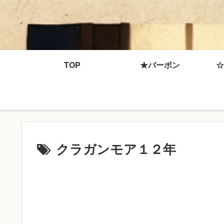
TOP
★バーボン
☆
クラガンモア１２年