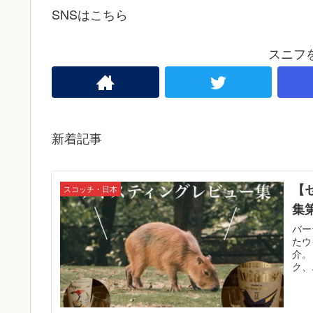
SNSはこちら
スニフ
新着記事
【
スコッチ・日本
集
バー
たウ
介。
ク、