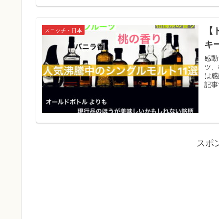
【
スコッチ・日本
キ
感動
ツ、
は感
記事
スポ