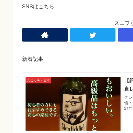
SNSはこちら
スニフ
新着記事
【
スコッチ・日本
直
グレ
価・
21