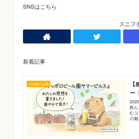
SNSはこちら
スニフ
新着記事
【
その他のお酒
ー
20
飲ん
むコ
の魅