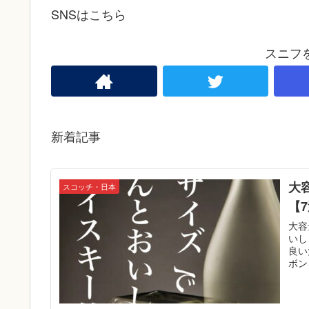
SNSはこちら
スニフ
新着記事
大
スコッチ・日本
【
大容
いし
良い
ボン