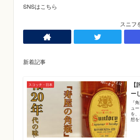
SNSはこちら
スニフ
新着記事
【
スコッチ・日本
ー
『角
ュー
を、
想を