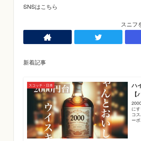
SNSはこちら
スニフ
新着記事
ハ
スコッチ・日本
【
20
にす
コス
ーボ