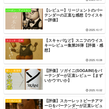
【レビュー】リージェントのバー
バーボン・アメリカン
テンダーの正直な感想【ウイスキ
ー評価】
2025.10.17
【スキャパなど】スニフのウイス
スコッチ・日本
キーレビュー集第26弾【評価・感
想】
2025.10.08
【評価】ソガイニ(SOGAINI)をバ
新しい蒸溜所
ーテンダーが正直レビュー【まず
いかウマいか】
2025.10.02
【評価】スカーレットピーチアマ
その他のお酒
ーロをバーテンダーが正直レビュ