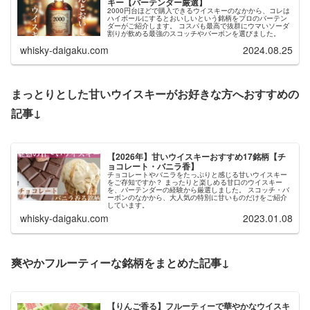
キー【バーテンダー厳選】
2000円台ほどで購入できるウイスキーのなかから、コレは
ハイボールにするとおいしいという銘柄をプロのバーテン
ダーがご紹介します。 コスパも最高で抜群にウマいソーダ
割りが飲める最強のスコッチやバーボンを選びました。
whisky-daigaku.com
2024.08.25
まっとりとした甘いウイスキーがお好きな方へおすすめの
記事↓
【2026年】甘いウイスキーおすすめ17銘柄【チ
ョコレート・バニラ香】
チョコレートやバニラをたっぷりと感じる甘いウイスキー
をご存知ですか？ まったりと楽しめる甘口のウイスキー
を、バーテンダーの経験から厳選しました。 スコッチ・バ
ーボンのなかから、大人気の特別に甘いものだけをご紹介
しています。
whisky-daigaku.com
2023.01.08
爽やかフルーティーな銘柄をまとめた記事↓
【りんご香る】フルーティーで華やかなウイスキ