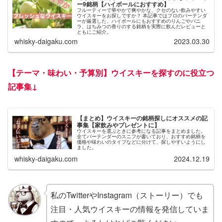
ー9銘柄【ハイボールにおすすめ】
フルーティーで華やかで爽やかな、クセのない飲みやすい
ウイスキーをお探しですか？ 本記事ではプロのバーテンダ
ーが厳選した、ハイボールにもおすすめのりんごやバニ
ラ、はちみつの香りのする銘柄を実際に飲んだレビューと
ともにご紹介。
whisky-daigaku.com
2023.03.30
【
テーマ・味わい・予算別】ウイスキーを探すのに役立つ
記事集
↓
【まとめ】ウイスキーの銘柄探しにオススメの記
事集【家飲みやプレゼントに】
ウイスキーを選ぶときに参考になる記事をまとめました。
全てバーテンダーのスニフが書いており、おすすめ銘柄を
価格や味わいのタイプなどに分けて、探しやすいようにし
ました。
whisky-daigaku.com
2024.12.19
私のTwitterやInstagram（ストーリー）でも
注目・人気ウイスキーの情報を発信していま