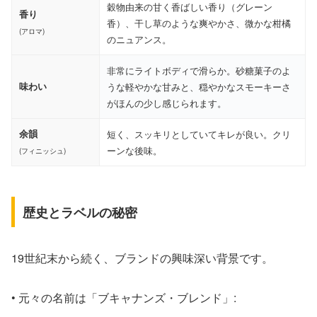
穀物由来の甘く香ばしい香り（グレーン
香り
香）、干し草のような爽やかさ、微かな柑橘
(アロマ)
のニュアンス。
非常にライトボディで滑らか。砂糖菓子のよ
味わい
うな軽やかな甘みと、穏やかなスモーキーさ
がほんの少し感じられます。
余韻
短く、スッキリとしていてキレが良い。クリ
ーンな後味。
(フィニッシュ)
歴史とラベルの秘密
19世紀末から続く、ブランドの興味深い背景です。
• 元々の名前は「ブキャナンズ・ブレンド」: