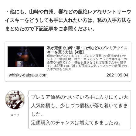
・
他にも、山崎や白州、響などの超絶レアなサントリーウ
イスキーをどうしても手に入れたい方は、私の入手方法を
まとめたので下記記事をご参照ください。
私が定価で山崎・響・白州などのプレミアウイス
キーを買う方法【4選】
供給が追いついておらず、プレミア価格での販売が多いサ
ントリー響や山崎、白州、マッカラン ニッカウヰスキーの
余市や竹鶴ですが、機会を逃さなければ定価で入手可能で
す。 本記事では、誰でも可能な人気ウイスキーの定価での
入手方法をご紹介。
whisky-daigaku.com
2021.09.04
プレミア価格のついている手に入りにくい大
人気銘柄も、少しづつ価格が落ち着いてきま
した。
スニフ
定価購入のチャンスは増えてきましたね。