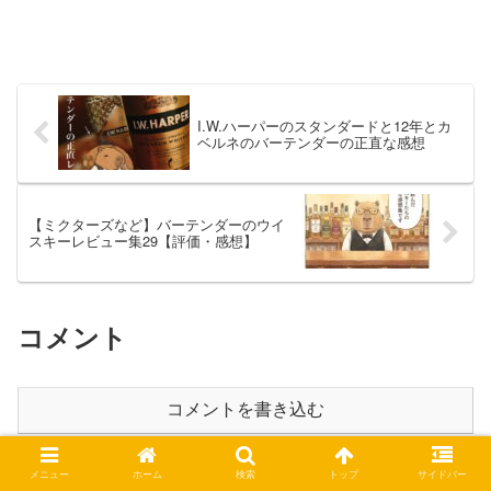
I.W.ハーパーのスタンダードと12年とカ
ベルネのバーテンダーの正直な感想
【ミクターズなど】バーテンダーのウイ
スキーレビュー集29【評価・感想】
コメント
コメントを書き込む
メニュー
ホーム
検索
トップ
サイドバー
ホーム
スコッチ・日本