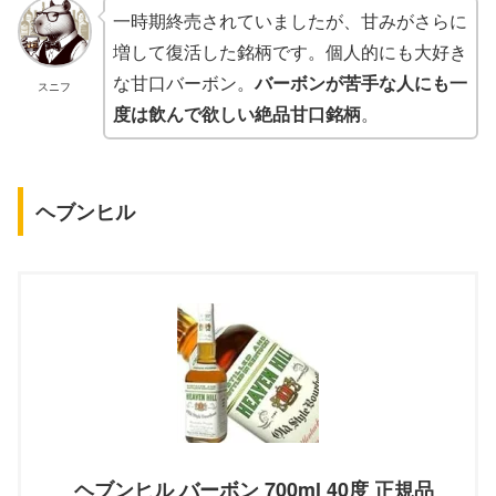
一時期終売されていましたが、甘みがさらに
増して復活した銘柄です。個人的にも大好き
な甘口バーボン。
バーボンが苦手な人にも一
スニフ
度は飲んで欲しい
絶品甘口
銘柄
。
ヘブンヒル
ヘブンヒル バーボン 700ml 40度 正規品