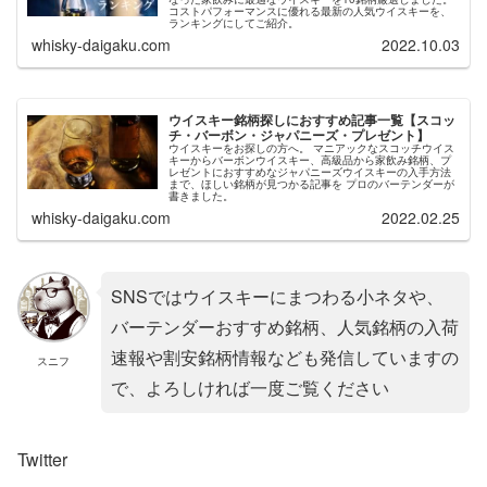
コストパフォーマンスに優れる最新の人気ウイスキーを、
ランキングにしてご紹介。
whisky-daigaku.com
2022.10.03
ウイスキー銘柄探しにおすすめ記事一覧【スコッ
チ・バーボン・ジャパニーズ・プレゼント】
ウイスキーをお探しの方へ。 マニアックなスコッチウイス
キーからバーボンウイスキー、高級品から家飲み銘柄、プ
レゼントにおすすめなジャパニーズウイスキーの入手方法
まで、ほしい銘柄が見つかる記事を プロのバーテンダーが
書きました。
whisky-daigaku.com
2022.02.25
SNSではウイスキーにまつわる小ネタや、
バーテンダーおすすめ銘柄、人気銘柄の入荷
速報や割安銘柄情報なども発信していますの
スニフ
で、よろしければ一度ご覧ください
Twitter