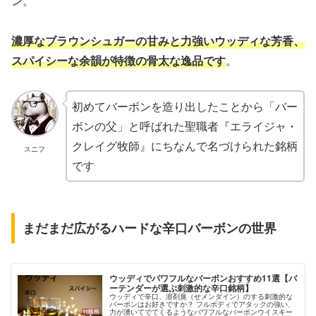
ン。
濃厚なブラウンシュガーの甘みと力強いウッディな芳香、
スパイシーな余韻が特徴の骨太な逸品です
。
初めてバーボンを造り出したことから「バー
ボンの父」と呼ばれた聖職者『エライジャ・
クレイグ牧師』にちなんで名づけられた銘柄
スニフ
です
まだまだ広がるハードな辛口バーボンの世界
ウッディでパワフルなバーボンおすすめ11選【バ
ーテンダーが選ぶ刺激的な辛口銘柄】
ウッディで辛口、溶剤臭（せメンダイン）のする刺激的な
バーボンはお好きですか？ フルボディでアタックの強い、
力が湧いてでてくるようなパワフルなバーボンウイスキー