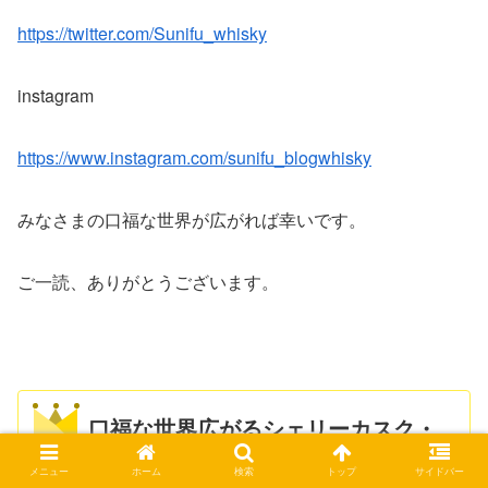
https://twitter.com/Sunifu_whisky
instagram
https://www.instagram.com/sunifu_blogwhisky
みなさまの口福な世界が広がれば幸いです。
ご一読、ありがとうございます。
口福な世界広がるシェリーカスク・
ウイスキー
メニュー
ホーム
検索
トップ
サイドバー