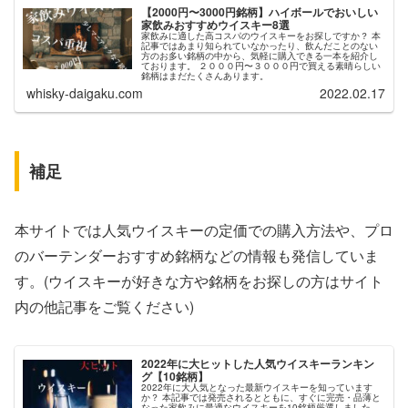
【2000円〜3000円銘柄】ハイボールでおいしい
家飲みおすすめウイスキー8選
家飲みに適した高コスパのウイスキーをお探しですか？ 本
記事ではあまり知られていなかったり、飲んだことのない
方のお多い銘柄の中から、気軽に購入できる一本を紹介し
ております。 ２０００円〜３０００円で買える素晴らしい
銘柄はまだたくさんあります。
whisky-daigaku.com
2022.02.17
補足
本サイトでは人気ウイスキーの定価での購入方法や、プロ
のバーテンダーおすすめ銘柄などの情報も発信していま
す。(ウイスキーが好きな方や銘柄をお探しの方はサイト
内の他記事をご覧ください)
2022年に大ヒットした人気ウイスキーランキン
グ【10銘柄】
2022年に大人気となった最新ウイスキーを知っています
か？ 本記事では発売されるとともに、すぐに完売・品薄と
なった家飲みに最適なウイスキーを10銘柄厳選しました。