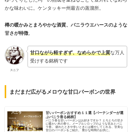
かな味わいに。ケンタッキー州最古の蒸溜所。
樽の暖かみとまろやかな酒質、バニラウエハースのような
甘さが特徴
。
甘口ながら軽すぎず、なめらかで上質
な万人
受けする銘柄です
スニフ
まだまだ広がるメロウな甘口バーボンの世界
甘いバーボンおすすめ１１選【バーテンダーが選
ぶバニラ香る銘柄】
バニラ香る甘いバーボンはお好きですか？ とろとろの甘さ
に暖かい木の香り。メープルシロップのような甘みとバニ
ラ香。 疲れたときや辛いときには癒やしてくれる、甘美な
甘口のバーボンをご紹介。 豊かな時間のお供に。