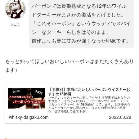
バーボンでは長期熟成となる12年のワイル
ドターキーがまさかの復活をとげました。
「これぞバーボン」というウッディでスパイ
スニフ
シーなターキーらしさはそのまま、
前作よりも更に甘みが強くなった印象です。
もっと知ってほしいおいしいバーボンはまだたくさんあり
ます）
【予算別】本当においしいバーボンウイスキーお
すすめ15銘柄
バーボンウイスキーをお探しですか？ 本記事ではあなたの
予算別に、ばつぐんに美味しいバーボンウイスキー（アメ
リカンウイスキー）を15銘柄紹介しています。 世界中のウ
イスキーラバーから愛される、ひとりの夜の心強い相棒
を、ぜひ堪能してみて下さい。
whisky-daigaku.com
2022.03.29