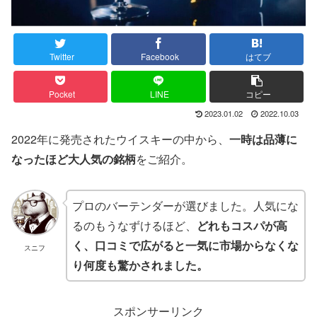
Twitter
Facebook
はてブ
Pocket
LINE
コピー
2023.01.02
2022.10.03
2022年に発売されたウイスキーの中から、
一時は品薄に
なったほど大人気の銘柄
をご紹介。
プロのバーテンダーが選びました。人気にな
るのもうなずけるほど、
どれもコスパが高
く、口コミで広がると一気に市場からなくな
スニフ
り何度も驚かされました。
スポンサーリンク