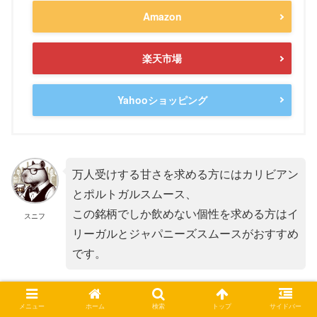
Amazon
楽天市場
Yahooショッピング
万人受けする甘さを求める方にはカリビアン
とポルトガルスムース、
この銘柄でしか飲めない個性を求める方はイ
スニフ
リーガルとジャパニーズスムースがおすすめ
です。
詳細はコチラから）
メニュー
ホーム
検索
トップ
サイドバー