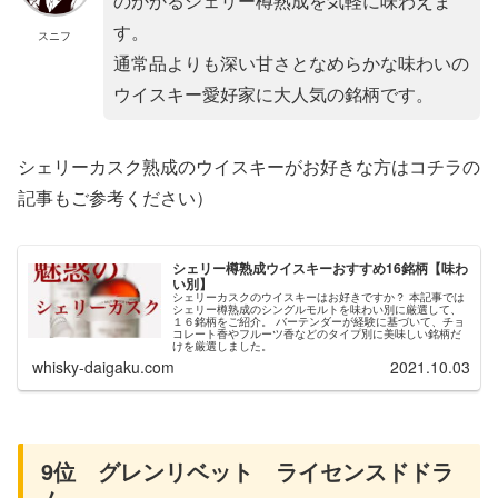
のかかるシェリー樽熟成を気軽に味わえま
す。
スニフ
通常品よりも深い甘さとなめらかな味わいの
ウイスキー愛好家に大人気の銘柄です。
シェリーカスク熟成のウイスキーがお好きな方はコチラの
記事もご参考ください）
シェリー樽熟成ウイスキーおすすめ16銘柄【味わ
い別】
シェリーカスクのウイスキーはお好きですか？ 本記事では
シェリー樽熟成のシングルモルトを味わい別に厳選して、
１６銘柄をご紹介。 バーテンダーが経験に基づいて、チョ
コレート香やフルーツ香などのタイプ別に美味しい銘柄だ
けを厳選しました。
whisky-daigaku.com
2021.10.03
9位 グレンリベット ライセンスドドラ