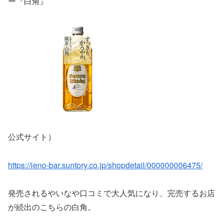
ー『白角』
公式サイト）
https://ieno-bar.suntory.co.jp/shopdetail/000000006475/
発売されるやいなや口コミで大人気になり、完売するお店
が続出のこちらの白角。