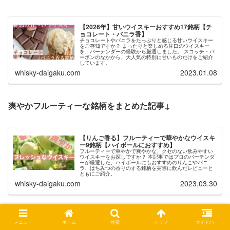
【2026年】甘いウイスキーおすすめ17銘柄【チ
ョコレート・バニラ香】
チョコレートやバニラをたっぷりと感じる甘いウイスキー
をご存知ですか？ まったりと楽しめる甘口のウイスキー
を、バーテンダーの経験から厳選しました。 スコッチ・バ
ーボンのなかから、大人気の特別に甘いものだけをご紹介
しています。
whisky-daigaku.com
2023.01.08
爽やかフルーティーな銘柄をまとめた記事↓
【りんご香る】フルーティーで華やかなウイスキ
ー9銘柄【ハイボールにおすすめ】
フルーティーで華やかで爽やかな、クセのない飲みやすい
ウイスキーをお探しですか？ 本記事ではプロのバーテンダ
ーが厳選した、ハイボールにもおすすめのりんごやバニ
ラ、はちみつの香りのする銘柄を実際に飲んだレビューと
ともにご紹介。
whisky-daigaku.com
2023.03.30
【
テーマ・味わい・予算別】ウイスキーを探すのに役立つ
メニュー
ホーム
検索
トップ
サイドバー