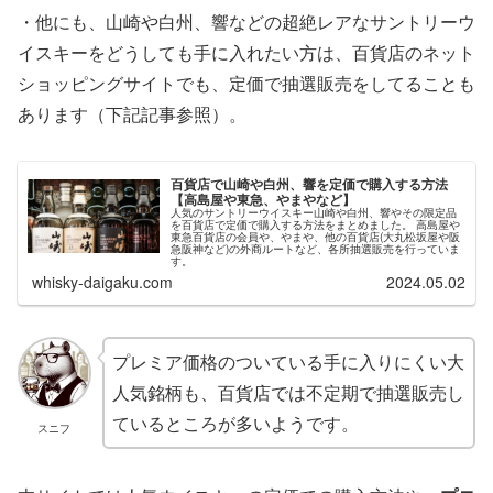
・他にも、山崎や白州、響などの超絶レアなサントリーウ
イスキーをどうしても手に入れたい方は、百貨店のネット
ショッピングサイトでも、定価で抽選販売をしてることも
あります（下記記事参照）。
百貨店で山崎や白州、響を定価で購入する方法
【高島屋や東急、やまやなど】
人気のサントリーウイスキー山崎や白州、響やその限定品
を百貨店で定価で購入する方法をまとめました。 高島屋や
東急百貨店の会員や、やまや、他の百貨店(大丸松坂屋や阪
急阪神など)の外商ルートなど、各所抽選販売を行っていま
す。
whisky-daigaku.com
2024.05.02
プレミア価格のついている手に入りにくい大
人気銘柄も、百貨店では不定期で抽選販売し
ているところが多いようです。
スニフ