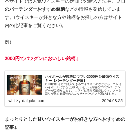
本サイトでは人気ウイスキーの定価での購入方法や、
プロ
のバーテンダーおすすめ銘柄
などの情報も発信していま
す。(ウイスキーが好きな方や銘柄をお探しの方はサイト
内の他記事をご覧ください)。
例）
2000円でバツグンに
おい
しい銘柄↓
ハイボールが抜群にウマい2000円台最強ウイス
キー【バーテンダー厳選】
2000円台ほどで購入できるウイスキーのなかから、コレは
ハイボールにするとおいしいという銘柄をプロのバーテン
ダーがご紹介します。 コスパも最高で抜群にウマいソーダ
割りが飲める最強のスコッチやバーボンを選びました。
whisky-daigaku.com
2024.08.25
まっとりとした甘いウイスキーがお好きな方へおすすめの
記事↓