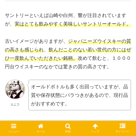
サントリーといえば山崎や白州、響が注目されています
が、
実はとても飲みやすく美味しいサントリーオールド。
古いイメージがありますが、
ジャパニーズウイスキーの質
の高さも感じられ
、
飲んだことのない若い世代の方にはぜ
ひ一度飲んでいただきたい銘柄。
改めて飲むと、１０００
円台ウイスキーのなかでは驚きの質の高さです。
オールドボトルも多く出回っていますが、品
質や保存状態にバラつきがあるので、現行品
がおすすめです。
スニフ
シーバスリーガルミズナラ
メニュー
ホーム
検索
トップ
サイドバー