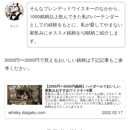
そんなブレンデッドウイスキーのなかから、
1000銘柄以上飲んできた私のバーテンダー
としての経験をもとに、私が愛してやまない
スニフ
家飲みにオススメ銘柄を12銘柄ご紹介しま
す。
2000円〜3000円で買えるおいしい銘柄は下記記事もご参
考ください。
【2000円〜3000円銘柄】ハイボールでおいしい
家飲みおすすめウイスキー8選
家飲みに適した高コスパのウイスキーをお探しですか？ 本
記事ではあまり知られていなかったり、飲んだことのない
方のお多い銘柄の中から、気軽に購入できる一本を紹介し
ております。 ２０００円〜３０００円で買える素晴らしい
銘柄はまだたくさんあります。
whisky-daigaku.com
2022.02.17