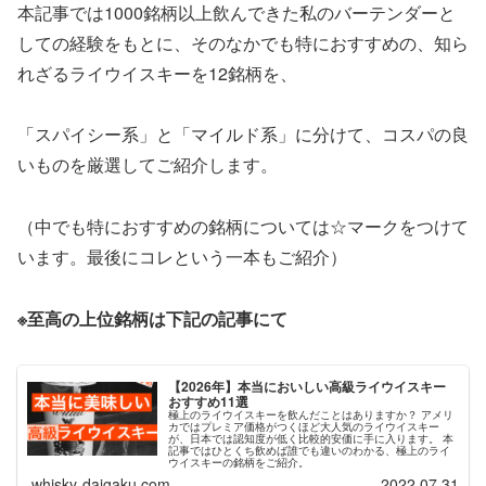
本記事では1000銘柄以上飲んできた私のバーテンダーと
しての経験をもとに、そのなかでも特におすすめの、知ら
れざるライウイスキーを12銘柄を、
「スパイシー系」と「マイルド系」に分けて、コスパの良
いものを厳選してご紹介します。
（中でも特におすすめの銘柄については☆マークをつけて
います。最後にコレという一本もご紹介）
※至高の上位銘柄は下記の記事にて
【2026年】本当においしい高級ライウイスキー
おすすめ11選
極上のライウイスキーを飲んだことはありますか？ アメリ
カではプレミア価格がつくほど大人気のライウイスキー
が、日本では認知度が低く比較的安価に手に入ります。 本
記事ではひとくち飲めば誰でも違いのわかる、極上のライ
ウイスキーの銘柄をご紹介。
whisky-daigaku.com
2022.07.31