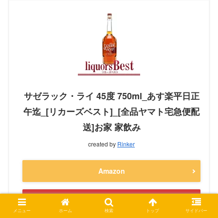
サゼラック・ライ 45度 750ml_あす楽平日正
午迄_[リカーズベスト]_[全品ヤマト宅急便配
送]お家 家飲み
created by
Rinker
Amazon
楽天市場
メニュー
ホーム
検索
トップ
サイドバー