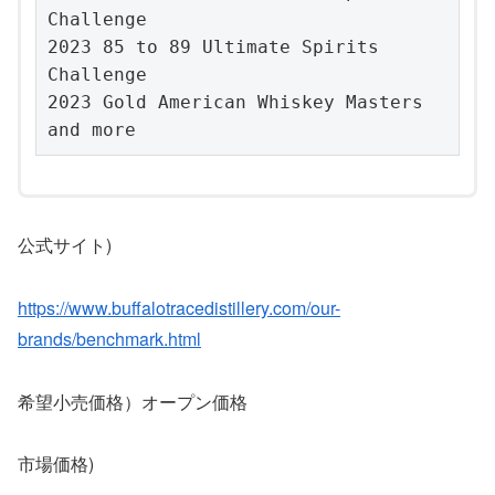
Challenge
2023 85 to 89 Ultimate Spirits 
Challenge
2023 Gold American Whiskey Masters
and more
公式サイト)
https://www.buffalotracedistillery.com/our-
brands/benchmark.html
希望小売価格）オープン価格
市場価格)