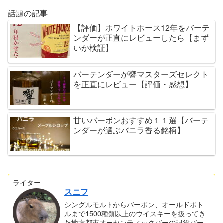
話題の記事
【評価】ホワイトホース12年をバーテ
ンダーが正直にレビューしたら【まず
いか検証】
バーテンダーが響マスターズセレクト
を正直にレビュー【評価・感想】
甘いバーボンおすすめ１１選【バーテ
ンダーが選ぶバニラ香る銘柄】
ライター
スニフ
シングルモルトからバーボン、オールドボト
ルまで1500種類以上のウイスキーを扱ってき
た地方都市オーセンティックバーの現役バー