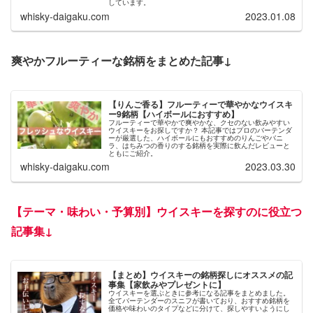
しています。
whisky-daigaku.com
2023.01.08
爽やかフルーティーな銘柄をまとめた記事↓
【りんご香る】フルーティーで華やかなウイスキ
ー9銘柄【ハイボールにおすすめ】
フルーティーで華やかで爽やかな、クセのない飲みやすい
ウイスキーをお探しですか？ 本記事ではプロのバーテンダ
ーが厳選した、ハイボールにもおすすめのりんごやバニ
ラ、はちみつの香りのする銘柄を実際に飲んだレビューと
ともにご紹介。
whisky-daigaku.com
2023.03.30
【
テーマ・味わい・予算別】ウイスキーを探すのに役立つ
記事集
↓
【まとめ】ウイスキーの銘柄探しにオススメの記
事集【家飲みやプレゼントに】
ウイスキーを選ぶときに参考になる記事をまとめました。
全てバーテンダーのスニフが書いており、おすすめ銘柄を
価格や味わいのタイプなどに分けて、探しやすいようにし