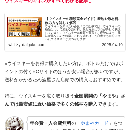
ウイスキーのキホンがすべてわかる記事↓
【ウイスキーの種類完全ガイド】産地や原材料、
飲み方を詳しく解説！
ウイスキーを知りたい必見！この記事では、ウイスキーの
種類について産地や原材料、飲み方別にプロが詳しく解説
しています。ウイスキーは種類が豊富で、産地によって風
味が異なるのが特徴。これを読めば、初心者でも自分に合
ったウイスキーが見つかります。
whisky-daigaku.com
2025.04.10
※ウイスキーをお得に購入したい方は、ボトルだけではポ
イントの付くECサイトのほうが安い場合が多いですが、
送料がかかるため酒屋さん店頭での購入もおすすめです。
特に、ウイスキーを広く取り扱う
全国展開の『やまや』さ
んでは最安値に近い価格で多くの銘柄を購入できます
。
年会費・入会費無料
の「
やまやカード
」をつ