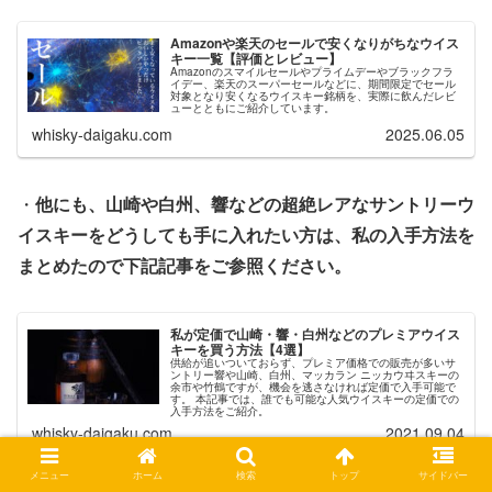
Amazonや楽天のセールで安くなりがちなウイス
キー一覧【評価とレビュー】
Amazonのスマイルセールやプライムデーやブラックフラ
イデー、楽天のスーパーセールなどに、期間限定でセール
対象となり安くなるウイスキー銘柄を、実際に飲んだレビ
ューとともにご紹介しています。
whisky-daigaku.com
2025.06.05
・
他にも、山崎や白州、響などの超絶レアなサントリーウ
イスキーをどうしても手に入れたい方は、私の入手方法を
まとめたので下記記事をご参照ください。
私が定価で山崎・響・白州などのプレミアウイス
キーを買う方法【4選】
供給が追いついておらず、プレミア価格での販売が多いサ
ントリー響や山崎、白州、マッカラン ニッカウヰスキーの
余市や竹鶴ですが、機会を逃さなければ定価で入手可能で
す。 本記事では、誰でも可能な人気ウイスキーの定価での
入手方法をご紹介。
whisky-daigaku.com
2021.09.04
メニュー
ホーム
検索
トップ
サイドバー