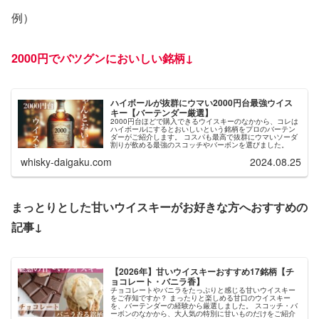
例）
2000円でバツグンに
おい
しい銘柄↓
ハイボールが抜群にウマい2000円台最強ウイス
キー【バーテンダー厳選】
2000円台ほどで購入できるウイスキーのなかから、コレは
ハイボールにするとおいしいという銘柄をプロのバーテン
ダーがご紹介します。 コスパも最高で抜群にウマいソーダ
割りが飲める最強のスコッチやバーボンを選びました。
whisky-daigaku.com
2024.08.25
まっとりとした甘いウイスキーがお好きな方へおすすめの
記事↓
【2026年】甘いウイスキーおすすめ17銘柄【チ
ョコレート・バニラ香】
チョコレートやバニラをたっぷりと感じる甘いウイスキー
をご存知ですか？ まったりと楽しめる甘口のウイスキー
を、バーテンダーの経験から厳選しました。 スコッチ・バ
ーボンのなかから、大人気の特別に甘いものだけをご紹介