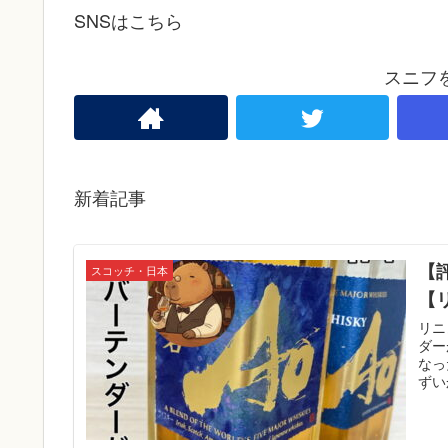
SNSはこちら
スニフ
新着記事
【
スコッチ・日本
【
リニ
ダー
なっ
ずい