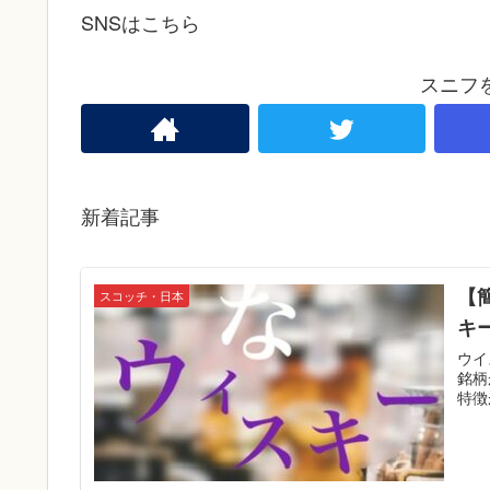
SNSはこちら
スニフ
新着記事
【
スコッチ・日本
キ
ウイ
銘柄
特徴