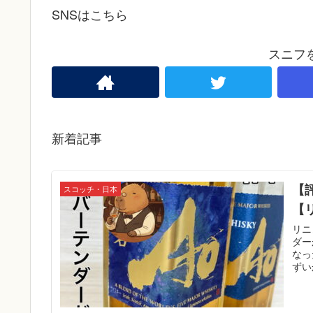
SNSはこちら
スニフ
新着記事
【
スコッチ・日本
【
リニ
ダー
なっ
ずい