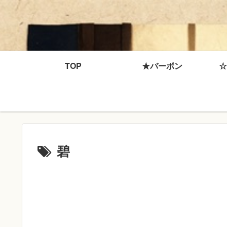
TOP
★バーボン
☆
碧