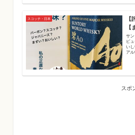
【
スコッチ・日本
【
サン
ビュ
いし
アル
スポ