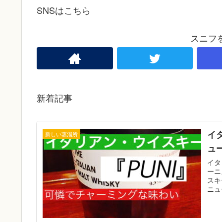
SNSはこちら
スニフ
新着記事
イ
新しい蒸溜所
ュ
イタ
ーニ
スキ
ニュ