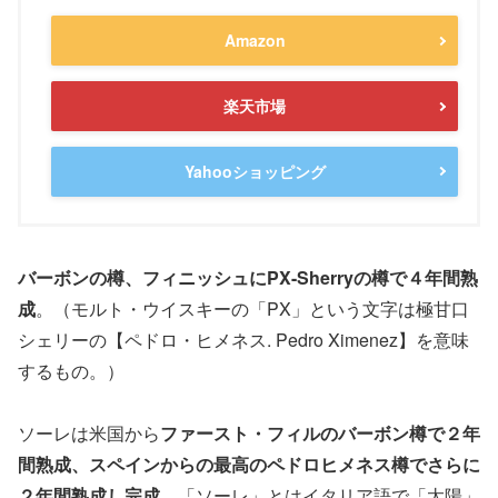
Amazon
楽天市場
Yahooショッピング
バーボンの樽、フィニッシュにPX-Sherryの樽で４年間熟
成
。（モルト・ウイスキーの「PX」という文字は極甘口
シェリーの【ペドロ・ヒメネス. Pedro Ximenez】を意味
するもの。）
ソーレは米国から
ファースト・フィルのバーボン樽で２年
間熟成、スペインからの最高のペドロヒメネス樽でさらに
２年間熟成し完成
。「ソーレ」とはイタリア語で「太陽」