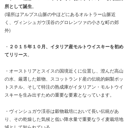
所として誕生
。
(場所はアルプス山脈の中ほどにあるオルトラー山脈近
く、ヴィンシュガウ渓谷のグロレンツァの小さな町の郊
外)
・
２０１５年１０月、イタリア産モルトウイスキーを初め
てリリース
。
・オーストリアとスイスの国境近くに位置し、澄んだ高山
の水、厳選した穀物、スコットランド産の伝統的銅製ポッ
トスチル、そして特注の熟成庫がイタリアン・モルトウイ
スキーを生み出すための重要な要素となっています。
・ヴィンシュガウ渓谷は穀物栽培において長い伝統があ
り、その乾燥した気候と低い降水量で重要なライ麦栽培地
域として知られている。