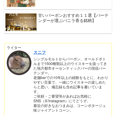
甘いバーボンおすすめ１１選【バーテ
ンダーが選ぶバニラ香る銘柄】
ライター
スニフ
シングルモルトからバーボン、オールドボト
ルまで1500種類以上のウイスキーを扱ってき
た地方都市オーセンティックバーの現役バー
テンダー。
老舗barでの10年以上の経験をもとに、わかり
やすい言葉で、一緒にウイスキーの楽しめた
らと思い、備忘録も含め記事を書いていま
す。
ご依頼・ご要望等があればお気軽に
SNS（X/Instagram）にてどうぞ。
最近の好きなおつまみは、コーンポタージュ
味ジャイアントコーン。