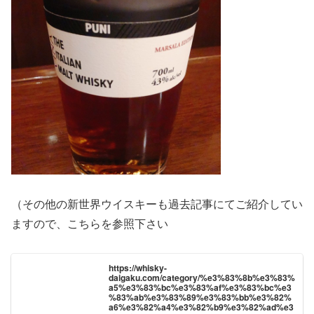
（その他の新世界ウイスキーも過去記事にてご紹介してい
ますので、こちらを参照下さい
https://whisky-
daigaku.com/category/%e3%83%8b%e3%83%
a5%e3%83%bc%e3%83%af%e3%83%bc%e3
%83%ab%e3%83%89%e3%83%bb%e3%82%
a6%e3%82%a4%e3%82%b9%e3%82%ad%e3