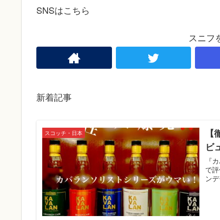
SNSはこちら
スニフ
新着記事
【
スコッチ・日本
ビ
『カ
で評
ンデ