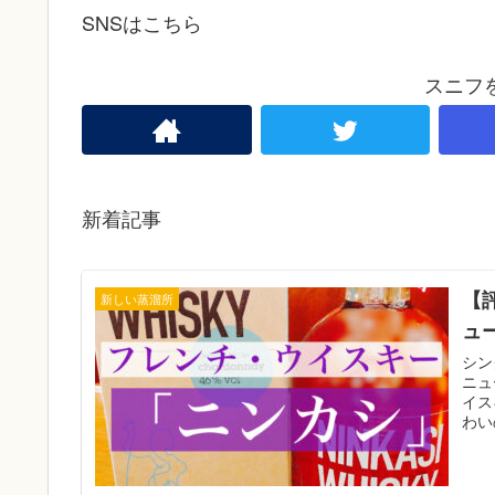
SNSはこちら
スニフ
新着記事
【
新しい蒸溜所
ュ
シン
ニュ
イス
わい