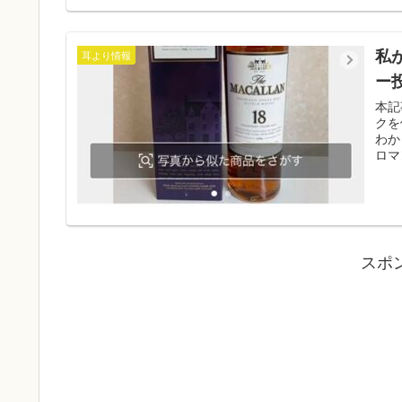
私
耳より情報
ー
本記
クを
わか
ロマ
スポ