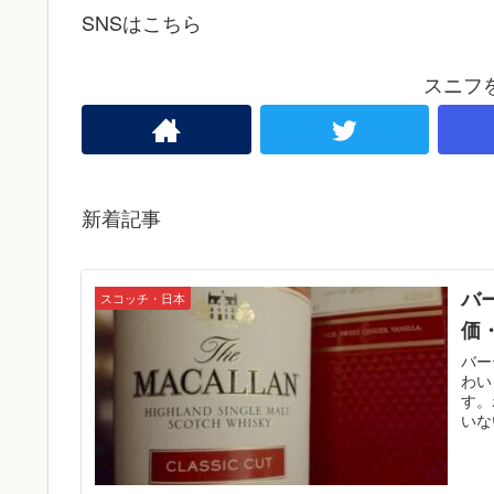
SNSはこちら
スニフ
新着記事
バ
スコッチ・日本
価
バー
わい
す。
いな