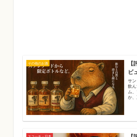
【
その他のお酒
ビ
サン
飲ん
ム、
か、
【
スコッチ・日本