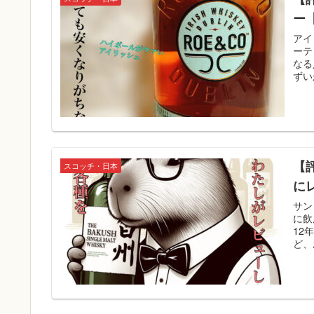
ー
アイ
ーテ
なる
ずい
【
スコッチ・日本
に
サン
に飲
12
ど、