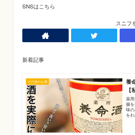
SNSはこちら
スニフ
新着記事
養
その他のお酒
【
薬用
腸を
味の
をわ