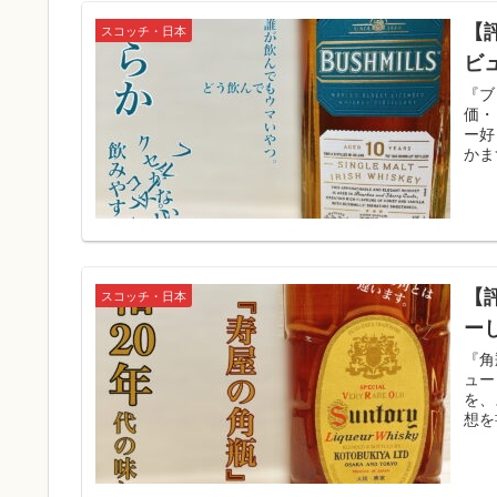
【
スコッチ・日本
ビ
『ブ
価・
ー好
かま
【
スコッチ・日本
ー
『角
ュー
を、
想を