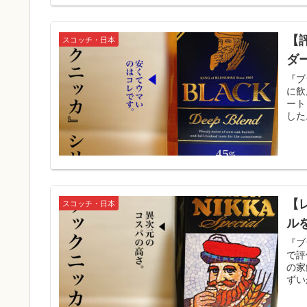
【
スコッチ・日本
ダ
『ブ
に飲
ート
した
【
スコッチ・日本
ル
『ブ
で評
の家
ずい