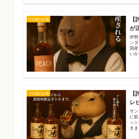
【
その他のお酒
が
伊勢
ンダ
国産
いか
【
その他のお酒
レ
サン
に飲
ッシ
きま