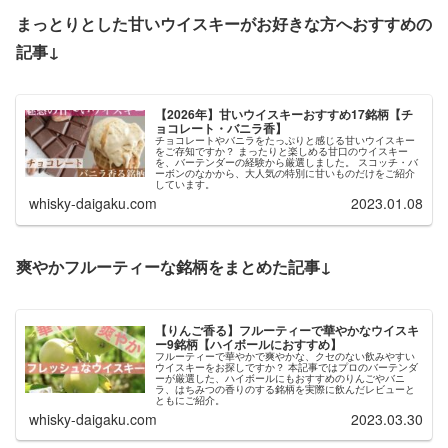
まっとりとした甘いウイスキーがお好きな方へおすすめの
記事↓
【2026年】甘いウイスキーおすすめ17銘柄【チ
ョコレート・バニラ香】
チョコレートやバニラをたっぷりと感じる甘いウイスキー
をご存知ですか？ まったりと楽しめる甘口のウイスキー
を、バーテンダーの経験から厳選しました。 スコッチ・バ
ーボンのなかから、大人気の特別に甘いものだけをご紹介
しています。
whisky-daigaku.com
2023.01.08
爽やかフルーティーな銘柄をまとめた記事↓
【りんご香る】フルーティーで華やかなウイスキ
ー9銘柄【ハイボールにおすすめ】
フルーティーで華やかで爽やかな、クセのない飲みやすい
ウイスキーをお探しですか？ 本記事ではプロのバーテンダ
ーが厳選した、ハイボールにもおすすめのりんごやバニ
ラ、はちみつの香りのする銘柄を実際に飲んだレビューと
ともにご紹介。
whisky-daigaku.com
2023.03.30