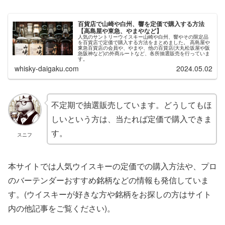
百貨店で山崎や白州、響を定価で購入する方法
【高島屋や東急、やまやなど】
人気のサントリーウイスキー山崎や白州、響やその限定品
を百貨店で定価で購入する方法をまとめました。 高島屋や
東急百貨店の会員や、やまや、他の百貨店(大丸松坂屋や阪
急阪神など)の外商ルートなど、各所抽選販売を行っていま
す。
whisky-daigaku.com
2024.05.02
不定期で抽選販売しています。どうしてもほ
しいという方は、当たれば定価で購入できま
す。
スニフ
本サイトでは人気ウイスキーの定価での購入方法や、プロ
のバーテンダーおすすめ銘柄などの情報も発信していま
す。(ウイスキーが好きな方や銘柄をお探しの方はサイト
内の他記事をご覧ください)。