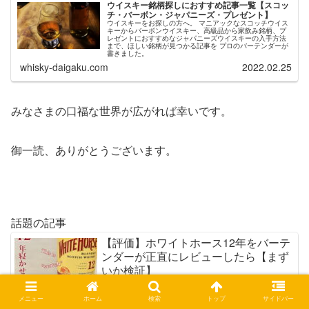
ウイスキー銘柄探しにおすすめ記事一覧【スコッ
チ・バーボン・ジャパニーズ・プレゼント】
ウイスキーをお探しの方へ。 マニアックなスコッチウイス
キーからバーボンウイスキー、高級品から家飲み銘柄、プ
レゼントにおすすめなジャパニーズウイスキーの入手方法
まで、ほしい銘柄が見つかる記事を プロのバーテンダーが
書きました。
whisky-daigaku.com
2022.02.25
みなさまの口福な世界が広がれば幸いです。
御一読、ありがとうございます。
話題の記事
【評価】ホワイトホース12年をバーテ
ンダーが正直にレビューしたら【まず
いか検証】
メニュー
ホーム
検索
トップ
サイドバー
【感想】エガビアー(EGABEER)がど