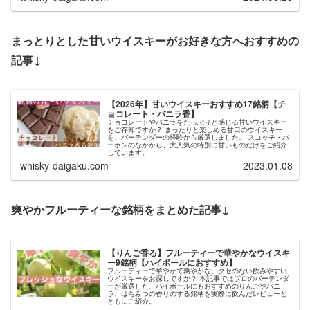
まっとりとした甘いウイスキーがお好きな方へおすすめの
記事↓
【2026年】甘いウイスキーおすすめ17銘柄【チ
ョコレート・バニラ香】
チョコレートやバニラをたっぷりと感じる甘いウイスキー
をご存知ですか？ まったりと楽しめる甘口のウイスキー
を、バーテンダーの経験から厳選しました。 スコッチ・バ
ーボンのなかから、大人気の特別に甘いものだけをご紹介
しています。
whisky-daigaku.com
2023.01.08
爽やかフルーティーな銘柄をまとめた記事↓
【りんご香る】フルーティーで華やかなウイスキ
ー9銘柄【ハイボールにおすすめ】
フルーティーで華やかで爽やかな、クセのない飲みやすい
ウイスキーをお探しですか？ 本記事ではプロのバーテンダ
ーが厳選した、ハイボールにもおすすめのりんごやバニ
ラ、はちみつの香りのする銘柄を実際に飲んだレビューと
ともにご紹介。