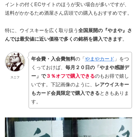
イントの付くECサイトのほうが安い場合が多いですが、
送料がかかるため酒屋さん店頭での購入もおすすめです。
特に、ウイスキーを広く取り扱う
全国展開の『やまや』さ
んでは最安値に近い価格で多くの銘柄を購入できます
。
年会費・入会費無料
の「
やまやカード
」をつ
くっておけば、
毎月２０日の「やまや感謝デ
ー」で
３％オフで購入できる
のもお得で嬉し
スニフ
いです。下記画像のように、
レアウイスキー
もカード会員限定で購入できる
ときもありま
す。