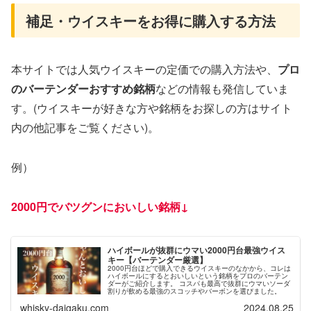
補足・ウイスキーをお得に購入する方法
本サイトでは人気ウイスキーの定価での購入方法や、
プロ
のバーテンダーおすすめ銘柄
などの情報も発信していま
す。(ウイスキーが好きな方や銘柄をお探しの方はサイト
内の他記事をご覧ください)。
例）
2000円でバツグンに
おい
しい銘柄↓
ハイボールが抜群にウマい2000円台最強ウイス
キー【バーテンダー厳選】
2000円台ほどで購入できるウイスキーのなかから、コレは
ハイボールにするとおいしいという銘柄をプロのバーテン
ダーがご紹介します。 コスパも最高で抜群にウマいソーダ
割りが飲める最強のスコッチやバーボンを選びました。
whisky-daigaku.com
2024.08.25