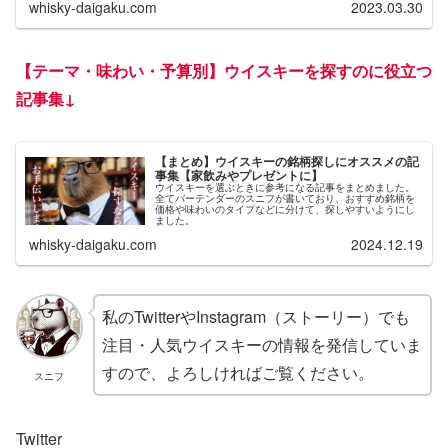
whisky-daigaku.com
2023.03.30
【
テーマ・味わい・予算別】ウイスキーを探すのに役立つ
記事集
↓
【まとめ】ウイスキーの銘柄探しにオススメの記
事集【家飲みやプレゼントに】
ウイスキーを選ぶときに参考になる記事をまとめました。
全てバーテンダーのスニフが書いており、おすすめ銘柄を
価格や味わいのタイプなどに分けて、探しやすいようにし
ました。
whisky-daigaku.com
2024.12.19
私のTwitterやInstagram（ストーリー）でも
注目・人気ウイスキーの情報を発信していま
すので、よろしければご覧ください。
スニフ
Twitter