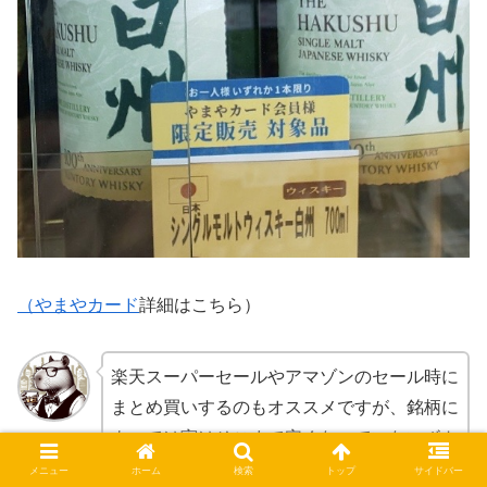
（やまやカード
詳細はこちら）
楽天スーパーセールやアマゾンのセール時に
まとめ買いするのもオススメですが、銘柄に
よっては実はそこまで安くなっていないボト
スニフ
ルもありますので、要注意です。
メニュー
ホーム
検索
トップ
サイドバー