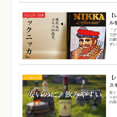
【
スコッチ・日本
ル
『ブ
で評
の家
ずい
【
その他のお酒
ス
安く
ーが
の高