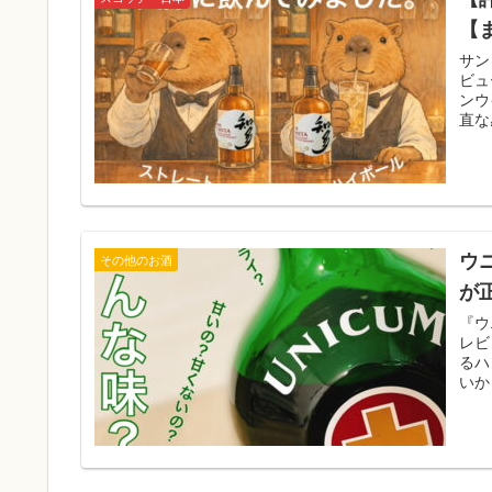
【
サン
ビュ
ンウ
直な
ウ
その他のお酒
が
『ウ
レビ
るハ
いか