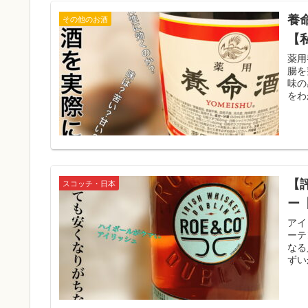
養
その他のお酒
【
薬用
腸を
味の
をわ
【
スコッチ・日本
ー
アイ
ーテ
なる
ずい