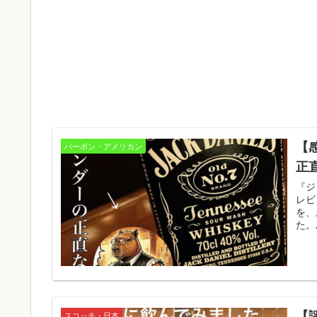
【
バーボン・アメリカン
正
『ジ
レビ
を、
た。
【
スコッチ・日本