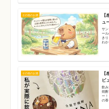
【
その他のお酒
ュ
サン
ール
きり
わか
【
その他のお酒
ビ
飲み
焼酎
ー！
の香