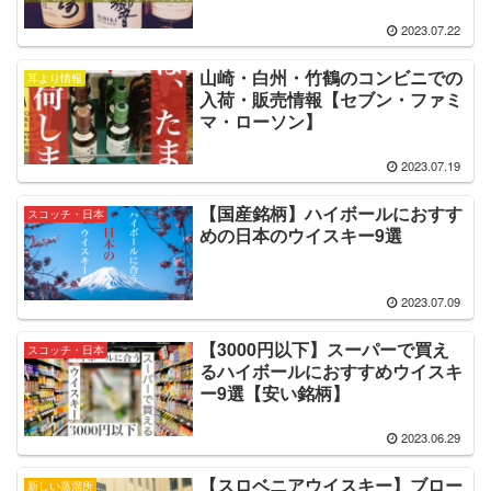
2023.07.22
山崎・白州・竹鶴のコンビニでの
耳より情報
入荷・販売情報【セブン・ファミ
マ・ローソン】
2023.07.19
【国産銘柄】ハイボールにおすす
スコッチ・日本
めの日本のウイスキー9選
2023.07.09
【3000円以下】スーパーで買え
スコッチ・日本
るハイボールにおすすめウイスキ
ー9選【安い銘柄】
2023.06.29
【スロベニアウイスキー】ブロー
新しい蒸溜所