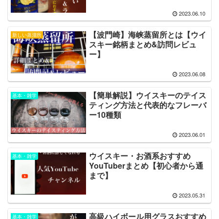
2023.06.10
【波門崎】海峡蒸留所とは【ウイ
新しい蒸溜所
スキー銘柄まとめ&訪問レビュ
ー】
2023.06.08
【簡単解説】ウイスキーのテイス
基本・雑学
ティング方法と代表的なフレーバ
ー10種類
2023.06.01
ウイスキー・お酒系おすすめ
基本・雑学
YouTuberまとめ【初心者から通
まで】
2023.05.31
高級ハイボール用グラスおすすめ
基本・雑学