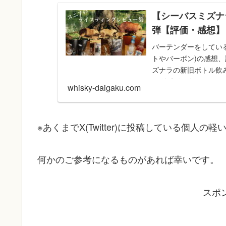
【シーバスミズナ
弾【評価・感想】
バーテンダーをしてい
トやバーボン)の感想、
ズナラの新旧ボトル飲
ッグ8年など。
whisky-daigaku.com
※あくまでX(Twitter)に投稿している個人
何かのご参考になるものがあれば幸いです。
スポ