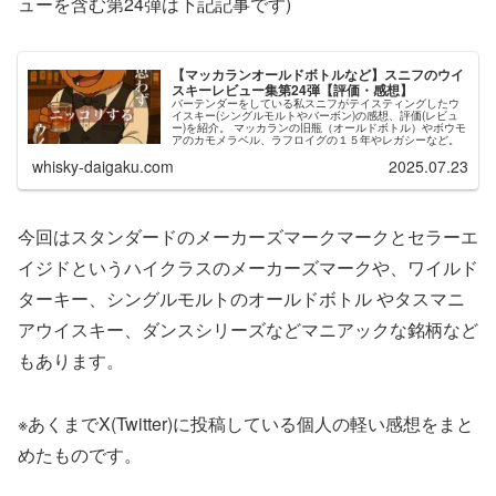
ューを含む第24弾は下記記事です)
【マッカランオールドボトルなど】スニフのウイ
スキーレビュー集第24弾【評価・感想】
バーテンダーをしている私スニフがテイスティングしたウ
イスキー(シングルモルトやバーボン)の感想、評価(レビュ
ー)を紹介。 マッカランの旧瓶（オールドボトル）やボウモ
アのカモメラベル、ラフロイグの１５年やレガシーなど。
whisky-daigaku.com
2025.07.23
今回はスタンダードのメーカーズマークマークとセラーエ
イジドというハイクラスのメーカーズマークや、ワイルド
ターキー、シングルモルトのオールドボトル やタスマニ
アウイスキー、ダンスシリーズなどマニアックな銘柄など
もあります。
※あくまでX(Twitter)に投稿している個人の軽い感想をまと
めたものです。