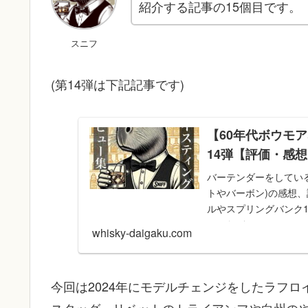
紹介する記事の15個目です。
スニフ
(第14弾は下記記事です)
【60年代ボウモ
14弾【評価・感
バーテンダーをしてい
トやバーボン)の感想、
ルやスプリングバンク
ベルなど。
whisky-daigaku.com
今回は2024年にモデルチェンジをしたラフ