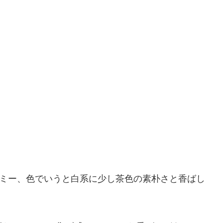
ーミー、色でいうと白系に少し茶色の素朴さと香ばし