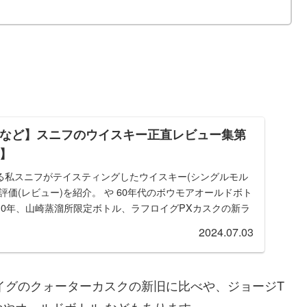
アなど】スニフのウイスキー正直レビュー集第
想】
る私スニフがテイスティングしたウイスキー(シングルモル
評価(レビュー)を紹介。 や 60年代のボウモアオールドボト
10年、山崎蒸溜所限定ボトル、ラフロイグPXカスクの新ラ
2024.07.03
ロイグのクォーターカスクの新旧に比べや、ジョージT