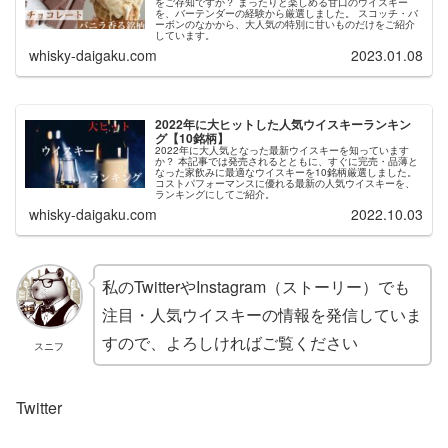
をご存知ですか？ まったりと楽しめる甘口のウイスキー
を、バーテンダーの経験から厳選しました。 スコッチ・バ
ーボンのなかから、大人気の特別に甘いものだけをご紹介
しています。
whisky-daigaku.com
2023.01.08
2022年に大ヒットした人気ウイスキーランキン
グ【10銘柄】
2022年に大人気となった最新ウイスキーを知っています
か？ 本記事では発売されるとともに、すぐに完売・品薄と
なった家飲みに最適なウイスキーを10銘柄厳選しました。
コストパフォーマンスに優れる最新の人気ウイスキーを、
ランキングにしてご紹介。
whisky-daigaku.com
2022.10.03
私のTwitterやInstagram（ストーリー）でも
注目・人気ウイスキーの情報を発信していま
すので、よろしければご覧ください
スニフ
Twitter