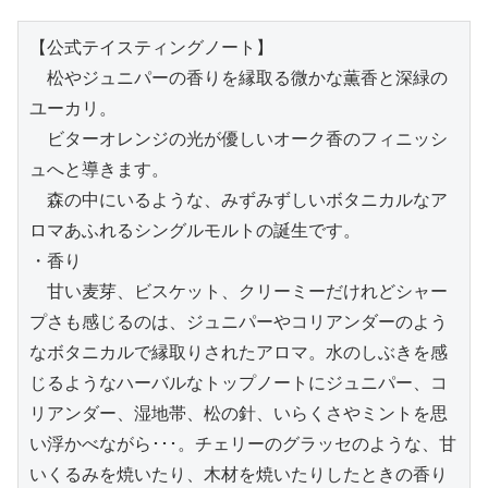
【公式テイスティングノート】

　松やジュニパーの香りを縁取る微かな薫香と深緑の
ユーカリ。

　ビターオレンジの光が優しいオーク香のフィニッシ
ュへと導きます。

　森の中にいるような、みずみずしいボタニカルなア
ロマあふれるシングルモルトの誕生です。

・香り

　甘い麦芽、ビスケット、クリーミーだけれどシャー
プさも感じるのは、ジュニパーやコリアンダーのよう
なボタニカルで縁取りされたアロマ。水のしぶきを感
じるようなハーバルなトップノートにジュニパー、コ
リアンダー、湿地帯、松の針、いらくさやミントを思
い浮かべながら･･･。チェリーのグラッセのような、甘
いくるみを焼いたり、木材を焼いたりしたときの香り