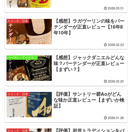
2026.03.31
【感想】ラガヴーリンの味をバー
スコッチ・日本
テンダーが正直レビュー【16年8
年10年】
2026.02.23
【感想】ジャックダニエルどんな
バーボン・アメリカン
味？バーテンダーが正直レビュー
【まずい？】
2026.02.20
【評価】サントリー碧Aoがどん
スコッチ・日本
な味か正直レビュー【まずいか検
証】
2026.01.26
【評価】岩井トラディションをバ
スコッチ・日本