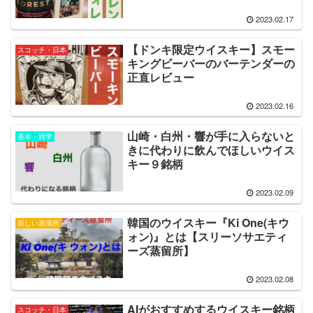
2023.02.17
【ドンキ限定ウイスキー】スモー
スコッチ・日本
キングビーバーのバーテンダーの
正直レビュー
2023.02.16
山崎・白州・響が手に入らないと
基本・雑学
きに代わりに飲んでほしいウイス
キー９銘柄
2023.02.09
韓国のウイスキー『Ki One(キウ
新しい蒸溜所
ォン)』とは【スリーソサエティ
ーズ蒸留所】
2023.02.08
AIがおすすめするウイスキー銘柄
スコッチ・日本