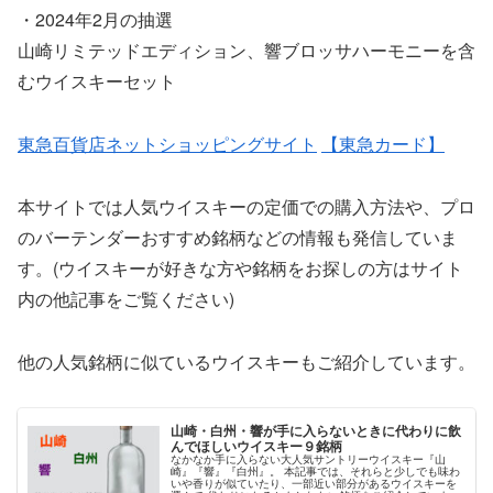
・2024年2月の抽選
山崎リミテッドエディション、響ブロッサハーモニーを含
むウイスキーセット
東急百貨店ネットショッピングサイト
【東急カード】
本サイトでは人気ウイスキーの定価での購入方法や、プロ
のバーテンダーおすすめ銘柄などの情報も発信していま
す。(ウイスキーが好きな方や銘柄をお探しの方はサイト
内の他記事をご覧ください)
他の人気銘柄に似ているウイスキーもご紹介しています。
山崎・白州・響が手に入らないときに代わりに飲
んでほしいウイスキー９銘柄
なかなか手に入らない大人気サントリーウイスキー『山
崎』『響』『白州』。 本記事では、それらと少しでも味わ
いや香りが似ていたり、一部近い部分があるウイスキーを