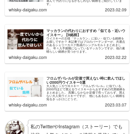
選んで 代わりになるかもしれない銘柄をご紹介していま
す。
whisky-daigaku.com
2023.02.09
マッカランの代わりにおすすめ「似てる・近いウ
イスキー」【9銘柄】
ウイスキーの王様「マッカラン」に近い・似ている銘柄を
お探しですか？ 本記事ではプロのバーテンダーが、共通点
のあるシェリーカスク熟成のシングルモルトまとめまし
た。 年々入手困難になっているマッカランですが、他の素
晴らしい銘柄が見つかります。
whisky-daigaku.com
2023.02.22
フロムザバレルが定価で買えない時に飲んでほし
い2000円ウイスキー5選
大人気ニッカウヰスキー『フロムザバレル』に似ている、
2000円ほどで買えるウイスキーからおすすめの代替銘柄を
まとめました。 高騰しなかなか定価で売っておらず、買え
ない大人気ウイスキーですが、 他にもあるおいしい銘柄を
知るきっかけにどうぞ。
whisky-daigaku.com
2023.03.07
私のTwitterやInstagram（ストーリー）でも