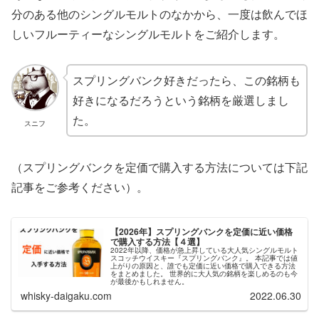
分のある他のシングルモルトのなかから、一度は飲んでほ
しいフルーティーなシングルモルトをご紹介します。
スプリングバンク好きだったら、この銘柄も
好きになるだろうという銘柄を厳選しまし
た。
スニフ
（スプリングバンクを定価で購入する方法については下記
記事をご参考ください）。
【2026年】スプリングバンクを定価に近い価格
で購入する方法【４選】
2022年以降、価格が急上昇している大人気シングルモルト
スコッチウイスキー『スプリングバンク』。 本記事では値
上がりの原因と、誰でも定価に近い価格で購入できる方法
をまとめました。 世界的に大人気の銘柄を楽しめるのも今
が最後かもしれません。
whisky-daigaku.com
2022.06.30