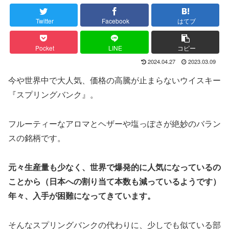
Twitter
Facebook
はてブ
Pocket
LINE
コピー
2024.04.27
2023.03.09
今や世界中で大人気、価格の高騰が止まらないウイスキー
『スプリングバンク』。
フルーティーなアロマとヘザーや塩っぽさが絶妙のバラン
スの銘柄です。
元々生産量も少なく、世界で爆発的に人気になっているの
ことから
（
日本への
割り当て
本数も
減っているようです
）
年々、入手が困難になってきています。
そんなスプリングバンクの代わりに、少しでも似ている部