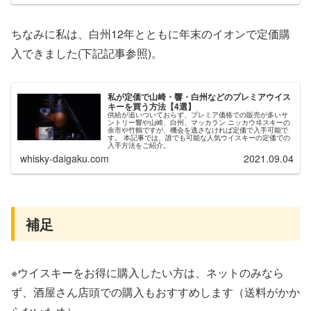
ちなみに私は、白州12年とともに年末のイオンで定価購
入できました(下記記事参照)。
私が定価で山崎・響・白州などのプレミアウイス
キーを買う方法【4選】
供給が追いついておらず、プレミア価格での販売が多いサ
ントリー響や山崎、白州、マッカラン ニッカウヰスキーの
余市や竹鶴ですが、機会を逃さなければ定価で入手可能で
す。 本記事では、誰でも可能な人気ウイスキーの定価での
入手方法をご紹介。
whisky-daigaku.com
2021.09.04
補足
※ウイスキーをお得に購入したい方は、ネットのみなら
ず、酒屋さん店頭での購入もおすすめします（送料がかか