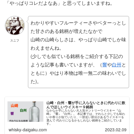
「やっぱりコレだよなあ」と思ってしまいますね。
わかりやすいフルーティーさやベターっとし
た甘さのある銘柄が増えたなかで
山崎の山崎らしさは、やっぱり山崎でしか味
スニフ
わえませんね。
(少しでも似ている銘柄をご紹介する下記の
ような記事も書いていますが、（
響
や
白州
と
ともに）やはり本物は唯一無二の味わいでし
た)。
山崎・白州・響が手に入らないときに代わりに飲
んでほしいウイスキー９銘柄
なかなか手に入らない大人気サントリーウイスキー『山
崎』『響』『白州』。 本記事では、それらと少しでも味わ
いや香りが似ていたり、一部近い部分があるウイスキーを
選んで 代わりになるかもしれない銘柄をご紹介していま
す。
whisky-daigaku.com
2023.02.09