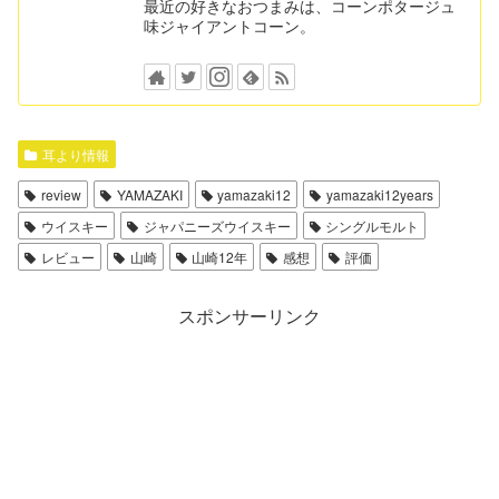
最近の好きなおつまみは、コーンポタージュ
味ジャイアントコーン。
耳より情報
review
YAMAZAKI
yamazaki12
yamazaki12years
ウイスキー
ジャパニーズウイスキー
シングルモルト
レビュー
山崎
山崎12年
感想
評価
スポンサーリンク