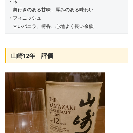
・味
　奥行きのある甘味、厚みのある味わい
・フィニッシュ
　甘いバニラ、樽香、心地よく長い余韻
山崎12年 評価