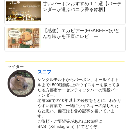
甘いバーボンおすすめ１１選【バーテ
ンダーが選ぶバニラ香る銘柄】
【感想】エガビアー(EGABEER)がど
んな味かを正直にレビュー
ライター
スニフ
シングルモルトからバーボン、オールドボト
ルまで1500種類以上のウイスキーを扱ってき
た地方都市オーセンティックバーの現役バー
テンダー。
老舗barでの10年以上の経験をもとに、わかり
やすい言葉で、一緒にウイスキーの楽しめた
らと思い、備忘録も含め記事を書いていま
す。
ご依頼・ご要望等があればお気軽に
SNS（X/Instagram）にてどうぞ。