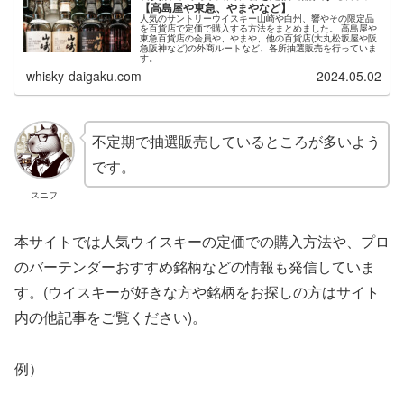
【高島屋や東急、やまやなど】
人気のサントリーウイスキー山崎や白州、響やその限定品
を百貨店で定価で購入する方法をまとめました。 高島屋や
東急百貨店の会員や、やまや、他の百貨店(大丸松坂屋や阪
急阪神など)の外商ルートなど、各所抽選販売を行っていま
す。
whisky-daigaku.com
2024.05.02
不定期で抽選販売しているところが多いよう
です。
スニフ
本サイトでは人気ウイスキーの定価での購入方法や、プロ
のバーテンダーおすすめ銘柄などの情報も発信していま
す。(ウイスキーが好きな方や銘柄をお探しの方はサイト
内の他記事をご覧ください)。
例）