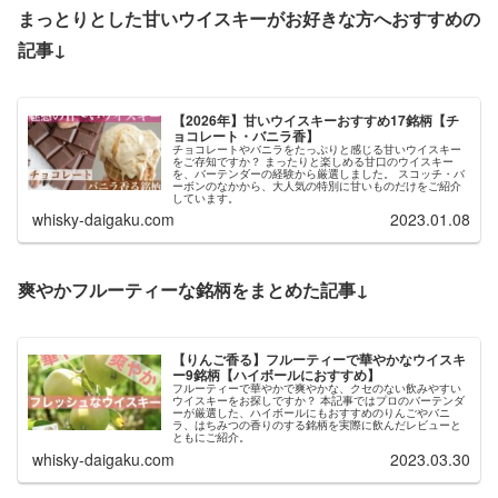
まっとりとした甘いウイスキーがお好きな方へおすすめの
記事↓
【2026年】甘いウイスキーおすすめ17銘柄【チ
ョコレート・バニラ香】
チョコレートやバニラをたっぷりと感じる甘いウイスキー
をご存知ですか？ まったりと楽しめる甘口のウイスキー
を、バーテンダーの経験から厳選しました。 スコッチ・バ
ーボンのなかから、大人気の特別に甘いものだけをご紹介
しています。
whisky-daigaku.com
2023.01.08
爽やかフルーティーな銘柄をまとめた記事↓
【りんご香る】フルーティーで華やかなウイスキ
ー9銘柄【ハイボールにおすすめ】
フルーティーで華やかで爽やかな、クセのない飲みやすい
ウイスキーをお探しですか？ 本記事ではプロのバーテンダ
ーが厳選した、ハイボールにもおすすめのりんごやバニ
ラ、はちみつの香りのする銘柄を実際に飲んだレビューと
ともにご紹介。
whisky-daigaku.com
2023.03.30