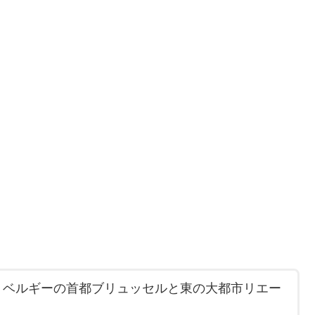
ery」 は、ベルギーの首都ブリュッセルと東の大都市リエー