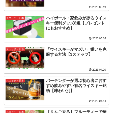
2023.05.19
ハイボール・家飲みが捗るウイス
スコッチ・日本
キー便利グッズ8選【プレゼント
にもおすすめ】
2023.05.05
「ウイスキーがマズい」嫌いを克
スコッチ・日本
服する方法【3ステップ】
2023.04.20
バーテンダーが選ぶ初心者におす
スコッチ・日本
すめ飲みやすい有名ウイスキー銘
柄【味わい別】
2023.04.14
【りんご香る】フルーティーで華
スコッチ・日本