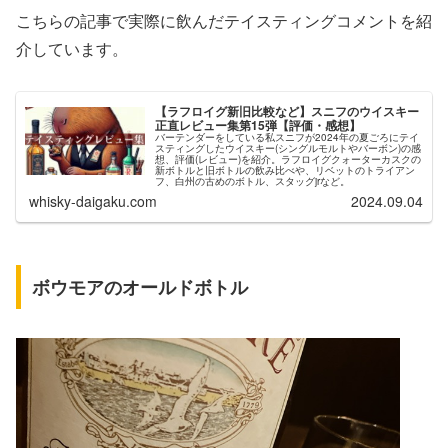
こちらの記事で実際に飲んだテイスティングコメントを紹
介しています。
【ラフロイグ新旧比較など】スニフのウイスキー
正直レビュー集第15弾【評価・感想】
バーテンダーをしている私スニフが2024年の夏ごろにテイ
スティングしたウイスキー(シングルモルトやバーボン)の感
想、評価(レビュー)を紹介。ラフロイグクォーターカスクの
新ボトルと旧ボトルの飲み比べや、リベットのトライアン
フ、白州の古めのボトル、スタッグjrなど。
whisky-daigaku.com
2024.09.04
ボウモアのオールドボトル