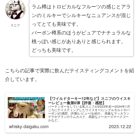
ラム樽はトロピカルなフルーツの感じとアラ
ンのミルキーでシルキーなニュアンスが混じ
ってとても美味です。
スニフ
バーボン樽系のほうがピュアでナチュラルな
桃っぽい感じがありありと感じられます。
どっちも美味です。
こちらの記事で実際に飲んだテイスティングコメントを紹
介しています。
【ワイルドターキー12年など】スニフのウイスキ
ーレビュー集第6弾【評価・感想】
バーテンダーをしている私スニフが2023年末〜2024年1月
ごろにテイスティングしたウイスキー(シングルモルトやバ
ーボン)の感想、評価(レビュー)を紹介。 高級なマッカラン
テラやアランのラムカスク、高額なメーカーズマークゴー
ルなど。
whisky-daigaku.com
2023.12.22