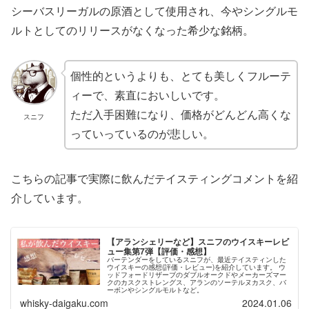
シーバスリーガルの原酒として使用され、今やシングルモ
ルトとしてのリリースがなくなった希少な銘柄。
個性的というよりも、とても美しくフルーテ
ィーで、素直においしいです。
ただ入手困難になり、価格がどんどん高くな
スニフ
っていっているのが悲しい。
こちらの記事で実際に飲んだテイスティングコメントを紹
介しています。
【アランシェリーなど】スニフのウイスキーレビ
ュー集第7弾【評価・感想】
バーテンダーをしているスニフが、最近テイスティンした
ウイスキーの感想(評価・レビュー)を紹介しています。 ウ
ッドフォードリザーブのダブルオークドやメーカーズマー
クのカスクストレングス、アランのソーテルヌカスク、バ
ーボンやシングルモルトなど。
whisky-daigaku.com
2024.01.06