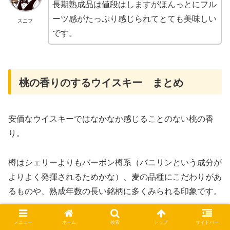
長期熟成品は値段はしますがほんっとにフル
ーツ感がたっぷり感じられてとても美味しい
スニフ
です。
桃の香りのするウイスキー まとめ
安価なウイスキーではなかなか感じることのない桃の香
り。
樽はシェリーよりもバーボン樽系（バニリンという成分が
よりよく発揮されるためかな）、麦の品種にこだわりがあ
るものや、熟成年数の長い銘柄に多くみられる印象です。
オールドボトルなどの桃の香りとは少し違いますが、シン
メニュー
ホーム
検索
トップ
サイドバー