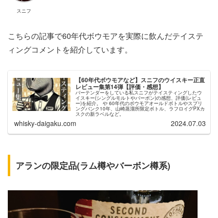
スニフ
こちらの記事で60年代ボウモアを実際に飲んだテイステ
ィングコメントを紹介しています。
【60年代ボウモアなど】スニフのウイスキー正直
レビュー集第14弾【評価・感想】
バーテンダーをしている私スニフがテイスティングしたウ
イスキー(シングルモルトやバーボン)の感想、評価(レビュ
ー)を紹介。 や 60年代のボウモアオールドボトルやスプリ
ングバンク10年、山崎蒸溜所限定ボトル、ラフロイグPXカ
スクの新ラベルなど。
whisky-daigaku.com
2024.07.03
アランの限定品(ラム樽やバーボン樽系)